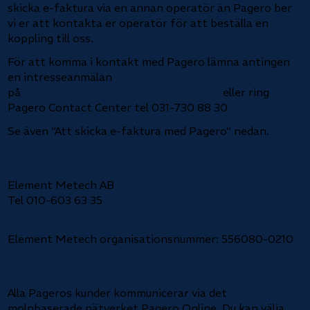
skicka e-faktura via en annan operatör än Pagero ber
vi er att kontakta er operatör för att beställa en
koppling till oss.
För att komma i kontakt med Pagero lämna antingen
en intresseanmälan
på
www.pagero.com/intresseanmalan
eller ring
Pagero Contact Center tel 031-730 88 30
Se även “Att skicka e-faktura med Pagero” nedan.
Kontakt
Element Metech AB
Tel 010-603 63 35
invoices.se@element.com
Element Metech organisationsnummer: 556080-0210
Att skicka e-faktura med Pagero
Alla Pageros kunder kommunicerar via det
molnbaserade nätverket Pagero Online. Du kan välja