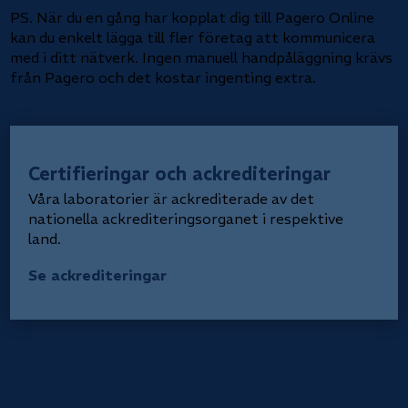
PS. När du en gång har kopplat dig till Pagero Online
kan du enkelt lägga till fler företag att kommunicera
med i ditt nätverk. Ingen manuell handpåläggning krävs
från Pagero och det kostar ingenting extra.
Certifieringar och ackrediteringar
Våra laboratorier är ackrediterade av det
nationella ackrediteringsorganet i respektive
land.
Se ackrediteringar