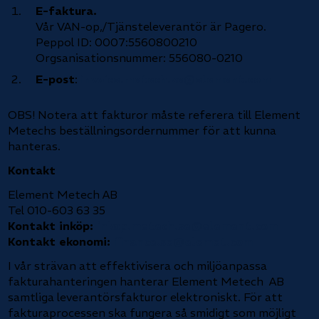
E-faktura.
Vår VAN-op,/Tjänsteleverantör är Pagero.
Peppol ID: 0007:5560800210
Orgsanisationsnummer: 556080-0210
E-post
:
invoice.metech.se@element.com
OBS! Notera att fakturor måste referera till Element
Metechs beställningsordernummer för att kunna
hanteras.
Kontakt
Element Metech AB
Tel 010-603 63 35
Kontakt inköp:
inkop.metech.se@element.com
Kontakt ekonomi:
finance.se@elemet.com
I vår strävan att effektivisera och miljöanpassa
fakturahanteringen hanterar Element Metech AB
samtliga leverantörsfakturor elektroniskt. För att
fakturaprocessen ska fungera så smidigt som möjligt