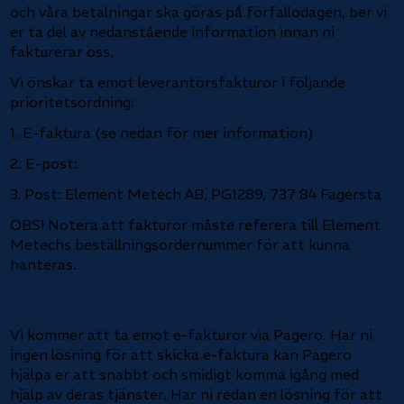
och våra betalningar ska göras på förfallodagen, ber vi
er ta del av nedanstående information innan ni
fakturerar oss.
Vi önskar ta emot leverantörsfakturor i följande
prioritetsordning:
1. E-faktura
(se nedan för mer information)
2. E-post:
invoice.5560800210@kollektor.no
3. Post: Element Metech AB, PG1289, 737 84 Fagersta
OBS! Notera att fakturor måste referera till Element
Metechs beställningsordernummer för att kunna
hanteras.
E-faktura
Vi kommer att ta emot e-fakturor via Pagero. Har ni
ingen lösning för att skicka e-faktura kan Pagero
hjälpa er att snabbt och smidigt komma igång med
hjälp av deras tjänster. Har ni redan en lösning för att