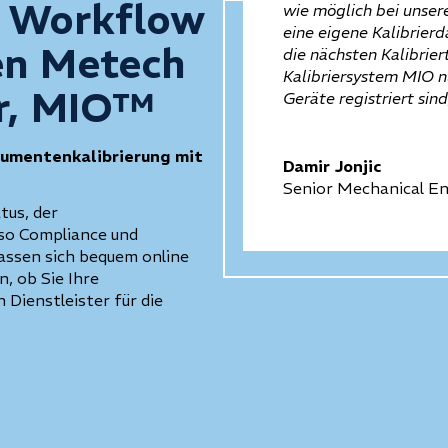
n Workflow
wie möglich bei unser
eine eigene Kalibrier
en Metech
die nächsten Kalibrier
Kalibriersystem MIO nu
er, MIO™
Geräte registriert sind
rumentenkalibrierung mit
Damir Jonjic
Senior Mechanical En
tus, der
 so Compliance und
lassen sich bequem online
 ob Sie Ihre
 Dienstleister für die