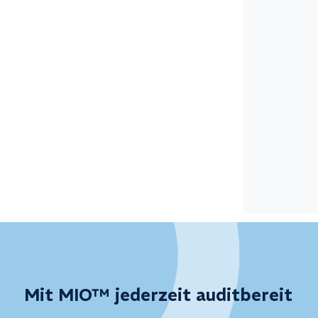
Elektr
ESD-M
FFT A
Funkt
Hochs
Impul
Indukt
Mit MIO™ jederzeit auditbereit