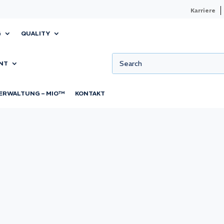
Karriere
G
QUALITY
NT
ERWALTUNG – MIO™
KONTAKT
r