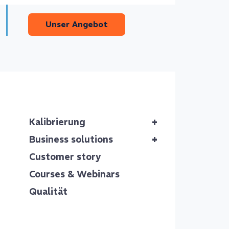
Unser Angebot
Our of
+
Kalibrierung
Element Me
+
Business solutions
Messgeräte
kalibriere
Customer story
alle Geräte
Courses & Webinars
Unsere ges
Qualität
elektrisch
Kundenvorg