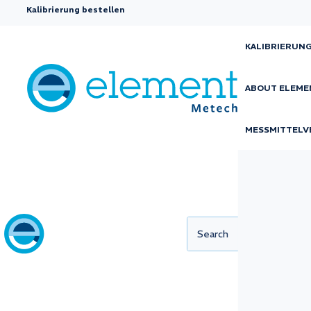
Kalibrierung bestellen
KALIBRIERUN
ABOUT ELEME
Kalibrierung
MESSMITTELV
elektrische
Messgeräte fü
elektrische
Messgrößen