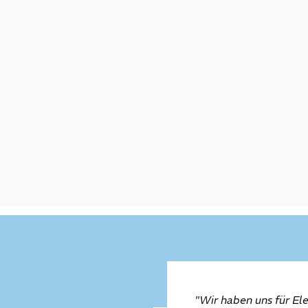
onische Last
Sicherheitstester für el
Sicherheit (DGUV V3)
essgeräte
Signalgenerator
nalyzer
Spektrumanalyzer
ionsgenerator
Verstärker
pannung
Widerstände
sgenerator
Zähler / Counter
ivitäten
"Wir haben uns für El