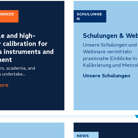
ERENZE
SCHULUNGE
N
le and high-
Schulungen & Web
y calibration for
Unsere Schulungen und
s instruments and
Webinare vermitteln
praxisnahe Einblicke in 
ment
Kalibrierung und Metrol
rs, academia, and
 undertake...
Unsere Schulungen
NEWS