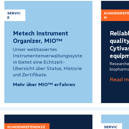
SERVIC
KUNDENREF
E
N
Metech Instrument
Reliab
Organizer, MIO™
qualit
Cytiva
Unser webbasiertes
equip
Instrumentenverwaltungssyste
m bietet eine Echtzeit-
Researche
Übersicht über Status, Historie
biopharma
und Zertifikate.
Mehr über MIO™ erfahren
KUNDENREFERENZE
SERVIC