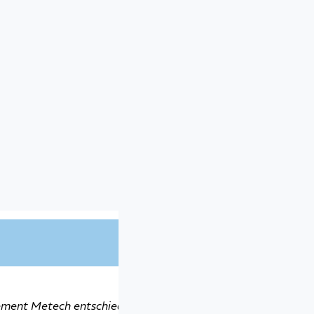
ektrische
ement Metech entschieden, weil sie uns so schnell