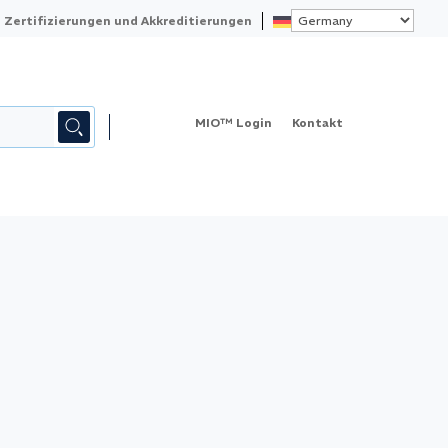
Zertifizierungen und Akkreditierungen
MIO™ Login
Kontakt
KALIBRIERUNG
QUALITY
ABOUT ELEMENT
MESSMITTELVERWALTUNG – MIO™
KONTAKT