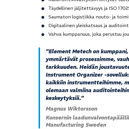
Täydellinen jäljitettävyys ja ISO 170
Saumaton logistiikka nouto- ja toimi
Digitaalinen yleiskatsaus ja auditoi
Vahva kumppanuus, joka perustuu jou
”Element Metech on kumppani, 
ymmärtävät prosessimme, vau
tarkkuuden. Heidän joustavuut
Instrument Organizer -sovelluk
kaikkiin instrumentteihimme, m
olemaan valmiina auditointeihi
keskeytyksiä.”
Magnus Wiktorsson
Konsernin laadunvalvontapäälli
Manufacturing Sweden