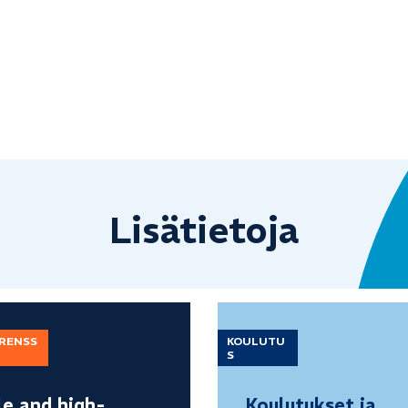
Lisätietoja
ERENSS
KOULUTU
S
le and high-
Koulutukset ja