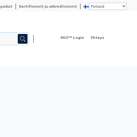
paikat
Sertifioinnit ja akkreditoinnit
MIO™ Login
Yhteys
KALIBROINTI & METROLOGIA
QUALITY
ABOUT ELEMENT
MITTALAITEREKISTERI MIO
YHTEYSTIEDOT