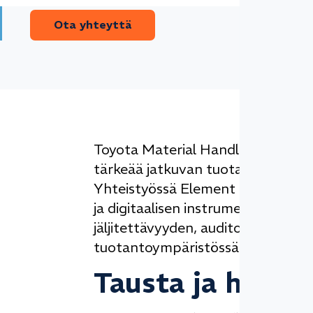
Ota yhteyttä
Toyota Material Handling Manufac
tärkeää jatkuvan tuotannon ja tas
Yhteistyössä Element Metechin kan
ja digitaalisen instrumenttien hall
jäljitettävyyden, auditointivalmiu
tuotantoympäristössä.
Tausta ja haast