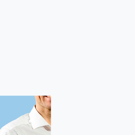
Sebastian Brandtberg
Ota yhteyttä