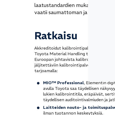
laatustandardien mukaisuuden va
vaatii saumattoman ja joustavan p
Ratkaisu
Akkreditoidut kalibrointipalvelut tukevat
Toyota Material Handling tekee yhteisty
Euroopan johtavista kalibrointipalvelujen 
jäljitettäviin kalibrointipalveluihin. Ele
tarjoamalla:
MIO™ Professional
, Elementin digi
avulla Toyota saa täydellisen näkyvy
lukien kalibrointitila, eräpäivät, sert
täydellisen auditointivalmiuden ja j
Laitteiden nouto- ja toimituspalv
ilman tuotannon keskeytyksiä.