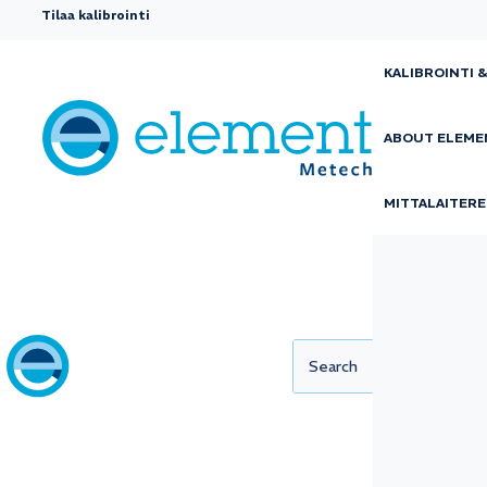
Tilaa kalibrointi
KALIBROINTI 
ABOUT ELEME
MITTALAITERE
Käyttöajan ja
tarkkuuden
varmistaminen
kalibroinnin av