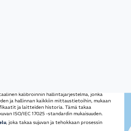
rmistaminen tuotantoa häiritsemättä
rosessin.
 tarkkuutta ja käytettävyyttä
ötä Element Metechin kanssa, joka on yksi
tarjoajista ja erikoistunut akkreditoituihin ja
ment täydentää Toyotan sisäisiä kalibrointiresursseja
taalinen kalibroinnin hallintajärjestelmä, jonka
yden ja hallinnan kaikkiin mittaustietoihin, mukaan
ifikaatit ja laitteiden historia. Tämä takaa
atkuvan ISO/IEC 17025 -standardin mukaisuuden.
elu
, joka takaa sujuvan ja tehokkaan prosessin