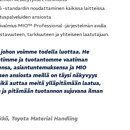
25 -standardin noudattaminen kaikissa laitteissa
tuspalveluiden ansiosta
ntivalmius MIO™ Professional -järjestelmän avulla
stavuuteen, tarkkuuteen ja yhteiseen laatutajuun.
johon voimme todella luottaa. He
htimme ja tuotantomme vaatiman
ensa, asiantuntemuksensa ja MIO
sen ansiosta meillä on täysi näkyvyys
ikä auttaa meitä ylläpitämään laatua,
n ja pitämään tuotannon sujuvana ilman
kkö
,
Toyota Material Handling