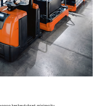
uotannon keskeytykset minimoitu