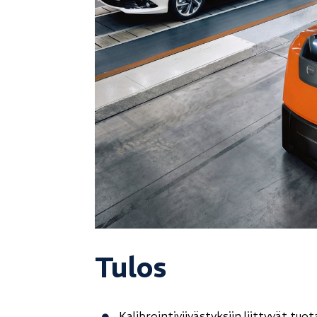
Tulos
Kalibrointiviivästyksiin liittyvät t