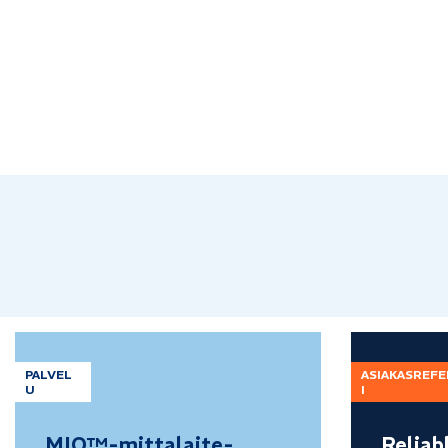
PALVEL
ASIAKASREF
U
I
MIO™-mittalaite­
Reliab