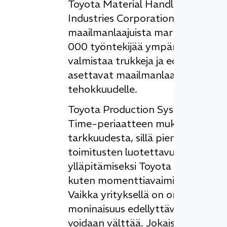
Toyota Material Handling Manuf
Industries Corporationia (TICO) – 
maailmanlaajuista markkinajohtajaa
000 työntekijää ympäri maailmaa.
valmistaa trukkeja ja edistyksellisi
asettavat maailmanlaajuisen standa
tehokkuudelle.
Toyota Production System (TPS) -
Time-periaatteen mukaisesti jokai
tarkkuudesta, sillä pienikin poikk
toimitusten luotettavuuteen. Tuot
ylläpitämiseksi Toyota Material Ha
kuten momenttiavaimia, työntömitt
Vaikka yrityksellä on oma kalibroin
moninaisuus edellyttävät lisäasian
voidaan välttää. Jokaisen mittalait